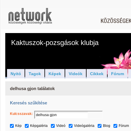
Kaktuszok-pozsgások klubja
Nyitó
Tagok
Képek
Videók
Cikkek
Fórum
delhusa gjon találatok
Keresés szűkítése
Kulcsszavak:
Kép
Képgaléria
Videó
Videógaléria
Blog
Fórum