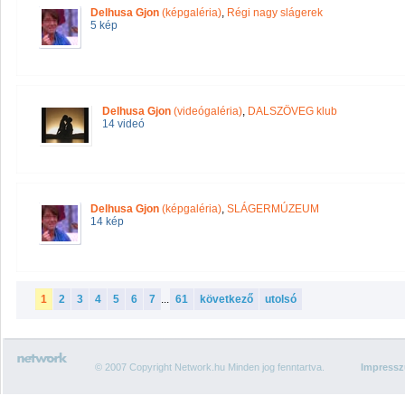
Delhusa Gjon
(képgaléria)
,
Régi nagy slágerek
5 kép
Delhusa Gjon
(videógaléria)
,
DALSZÖVEG klub
14 videó
Delhusa Gjon
(képgaléria)
,
SLÁGERMÚZEUM
14 kép
1
2
3
4
5
6
7
...
61
következő
utolsó
© 2007 Copyright Network.hu Minden jog fenntartva.
Impress