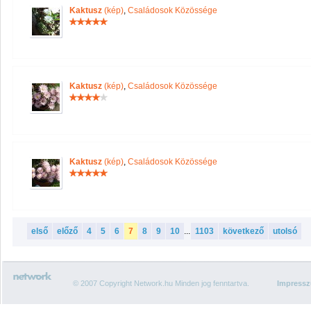
Kaktusz
(kép)
,
Családosok Közössége
Kaktusz
(kép)
,
Családosok Közössége
Kaktusz
(kép)
,
Családosok Közössége
első
előző
4
5
6
7
8
9
10
...
1103
következő
utolsó
© 2007 Copyright Network.hu Minden jog fenntartva.
Impress