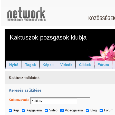
Kaktuszok-pozsgások klubja
Nyitó
Tagok
Képek
Videók
Cikkek
Fórum
Kaktusz találatok
Keresés szűkítése
Kulcsszavak:
Kép
Képgaléria
Videó
Videógaléria
Blog
Fórum