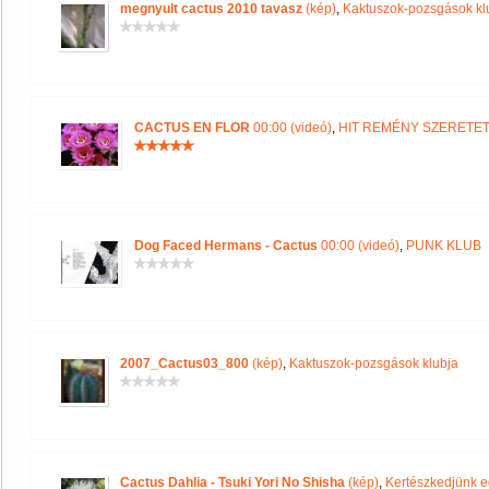
megnyult cactus 2010 tavasz
(kép)
,
Kaktuszok-pozsgások kl
CACTUS EN FLOR
00:00 (videó)
,
HIT REMÉNY SZERETE
Dog Faced Hermans - Cactus
00:00 (videó)
,
PUNK KLUB
2007_Cactus03_800
(kép)
,
Kaktuszok-pozsgások klubja
Cactus Dahlia - Tsuki Yori No Shisha
(kép)
,
Kertészkedjünk e