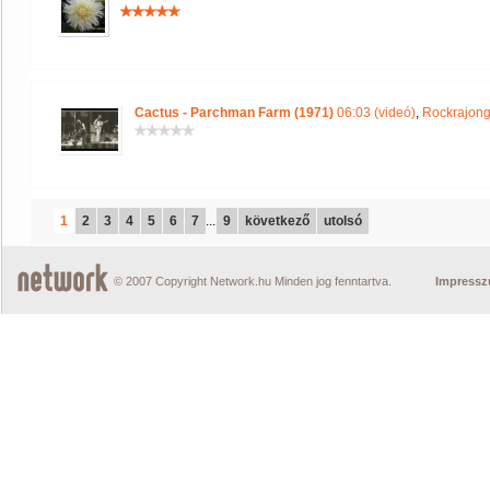
Cactus - Parchman Farm (1971)
06:03 (videó)
,
Rockrajong
1
2
3
4
5
6
7
...
9
következő
utolsó
© 2007 Copyright Network.hu Minden jog fenntartva.
Impress