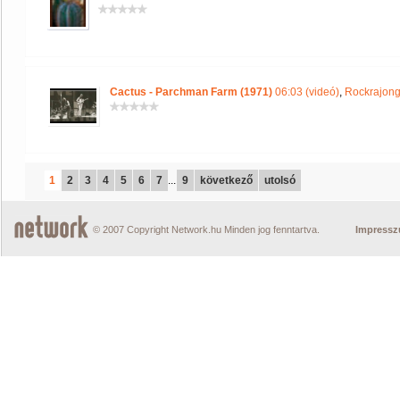
Cactus - Parchman Farm (1971)
06:03 (videó)
,
Rockrajong
1
2
3
4
5
6
7
...
9
következő
utolsó
© 2007 Copyright Network.hu Minden jog fenntartva.
Impress