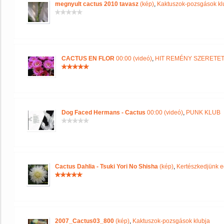
megnyult cactus 2010 tavasz
(kép)
,
Kaktuszok-pozsgások kl
CACTUS EN FLOR
00:00 (videó)
,
HIT REMÉNY SZERETE
Dog Faced Hermans - Cactus
00:00 (videó)
,
PUNK KLUB
Cactus Dahlia - Tsuki Yori No Shisha
(kép)
,
Kertészkedjünk e
2007_Cactus03_800
(kép)
,
Kaktuszok-pozsgások klubja