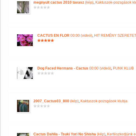
megnyult cactus 2010 tavasz
(kép)
,
Kaktuszok-pozsgások kl
CACTUS EN FLOR
00:00 (videó)
,
HIT REMÉNY SZERETE
Dog Faced Hermans - Cactus
00:00 (videó)
,
PUNK KLUB
2007_Cactus03_800
(kép)
,
Kaktuszok-pozsgások klubja
Cactus Dahlia - Tsuki Yori No Shisha
(kép)
,
Kertészkedjünk e