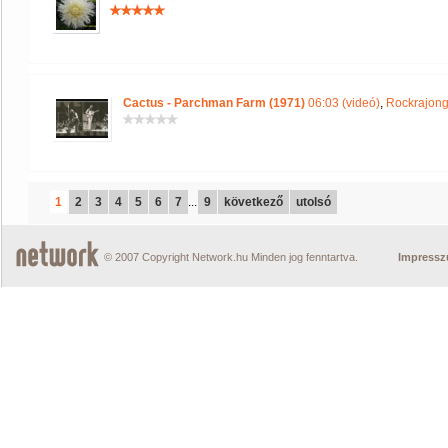
Cactus - Parchman Farm (1971)
06:03 (videó)
,
Rockrajong
1
2
3
4
5
6
7
...
9
következő
utolsó
© 2007 Copyright Network.hu Minden jog fenntartva.
Impress