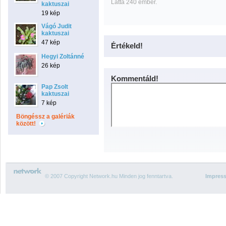
Látta 240 ember.
kaktuszai
19 kép
Vágó Judit
kaktuszai
47 kép
Értékeld!
Hegyi Zoltánné
26 kép
Kommentáld!
Pap Zsolt
kaktuszai
7 kép
Böngéssz a galériák
között!
© 2007 Copyright Network.hu Minden jog fenntartva.
Impres