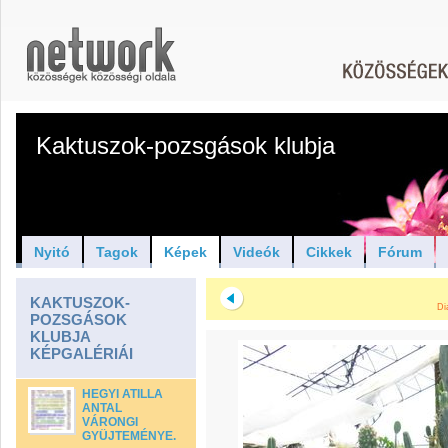
Kaktuszok-pozsgások klubja
Nyitó
Tagok
Képek
Videók
Cikkek
Fórum
KAKTUSZOK-
Di
POZSGÁSOK
KLUBJA
KÉPGALÉRIÁI
HEGYI ATILLA
ANTAL
VÁRONGI
GYÜJTEMÉNYE.