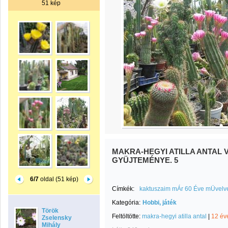
51 kép
MAKRA-HEGYI ATILLA ANTAL 
GYÜJTEMÉNYE. 5
6/7
oldal (51 kép)
Címkék:
kaktuszaim mÁr 60 Éve mÜvelve
Kategória:
Hobbi, játék
Török
Feltöltötte:
makra-hegyi atilla antal
|
12 év
Zselensky
Mihály