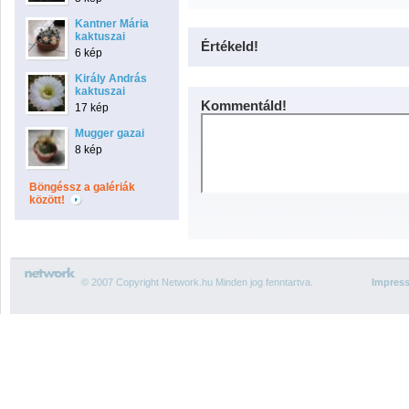
Kantner Mária
kaktuszai
Értékeld!
6 kép
Király András
kaktuszai
Kommentáld!
17 kép
Mugger gazai
8 kép
Böngéssz a galériák
között!
© 2007 Copyright Network.hu Minden jog fenntartva.
Impres