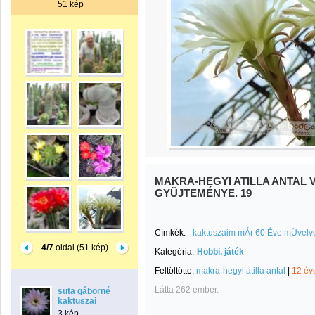
51 kép
MAKRA-HEGYI ATILLA ANTAL 
GYÜJTEMÉNYE. 19
Címkék:
kaktuszaim mÁr 60 Éve mÜvelve
4/7
oldal (51 kép)
Kategória:
Hobbi, játék
Feltöltötte:
makra-hegyi atilla antal
|
12 év
Látta 262 ember.
suta gáborné
kaktuszai
3 kép