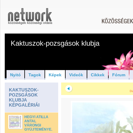
Kaktuszok-pozsgások klubja
Nyitó
Tagok
Képek
Videók
Cikkek
Fórum
KAKTUSZOK-
Di
POZSGÁSOK
KLUBJA
KÉPGALÉRIÁI
HEGYI ATILLA
ANTAL
VÁRONGI
GYÜJTEMÉNYE.