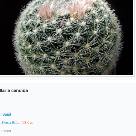
laria candida
:
Saját
e:
Dósa Béla
|
13 éve
 ember.