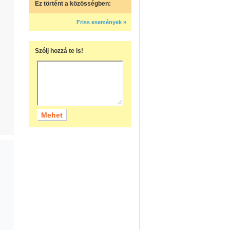
Ez történt a közösségben:
Friss események »
Szólj hozzá te is!