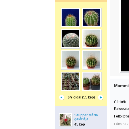
Mammil
6/7
oldal (55 kép)
Címkék:
Kategória
Szupper Mária
Feltöltött
galériéja
Látta 517
45 kép