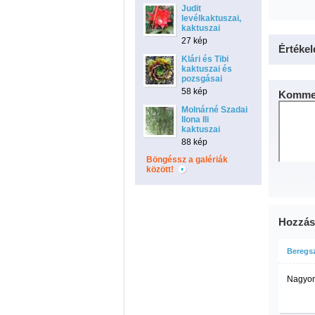
Judit
levélkaktuszai,
kaktuszai
27 kép
Értékel
Klári és Tibi
kaktuszai és
pozsgásai
58 kép
Kommen
Molnárné Szadai
Ilona Ili
kaktuszai
88 kép
Böngéssz a galériák
között!
Hozzás
Beregs
Nagyon 