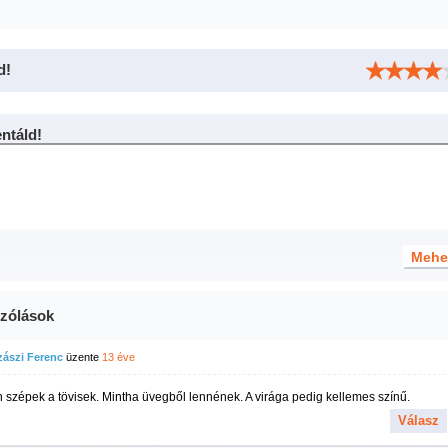
d!
táld!
zólások
zászi Ferenc
üzente
13 éve
szépek a tövisek. Mintha üvegből lennének. A virága pedig kellemes színű.
Válasz