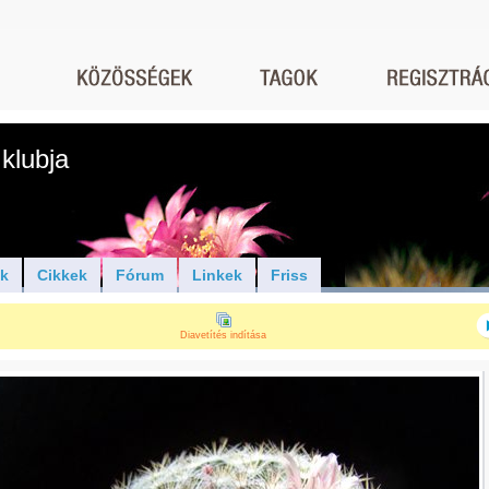
klubja
ók
Cikkek
Fórum
Linkek
Friss
Diavetítés indítása