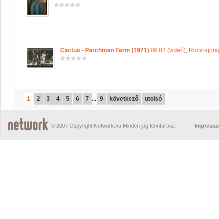
Cactus - Parchman Farm (1971)
06:03 (videó)
,
Rockrajong
1
2
3
4
5
6
7
...
9
következő
utolsó
© 2007 Copyright Network.hu Minden jog fenntartva.
Impress