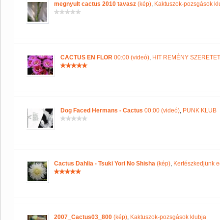
megnyult cactus 2010 tavasz
(kép)
,
Kaktuszok-pozsgások kl
CACTUS EN FLOR
00:00 (videó)
,
HIT REMÉNY SZERETE
Dog Faced Hermans - Cactus
00:00 (videó)
,
PUNK KLUB
Cactus Dahlia - Tsuki Yori No Shisha
(kép)
,
Kertészkedjünk e
2007_Cactus03_800
(kép)
,
Kaktuszok-pozsgások klubja