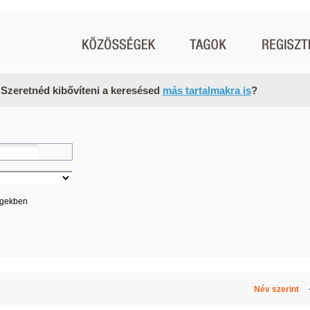
 Szeretnéd kibővíteni a keresésed
más tartalmakra is
?
égekben
Név szerint