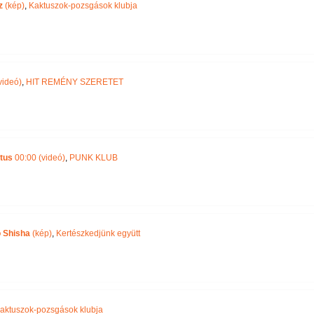
z
(kép)
,
Kaktuszok-pozsgások klubja
videó)
,
HIT REMÉNY SZERETET
tus
00:00 (videó)
,
PUNK KLUB
o Shisha
(kép)
,
Kertészkedjünk együtt
aktuszok-pozsgások klubja