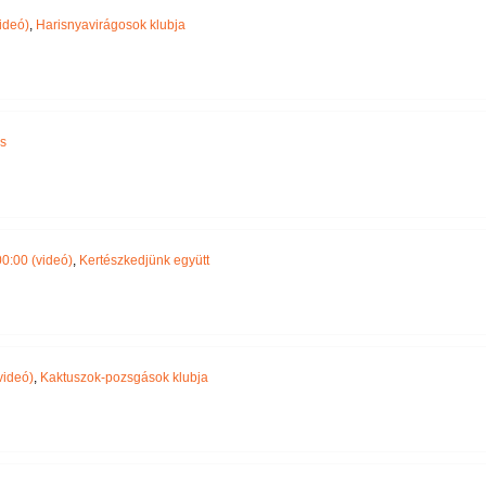
ideó)
,
Harisnyavirágosok klubja
s
0:00 (videó)
,
Kertészkedjünk együtt
videó)
,
Kaktuszok-pozsgások klubja