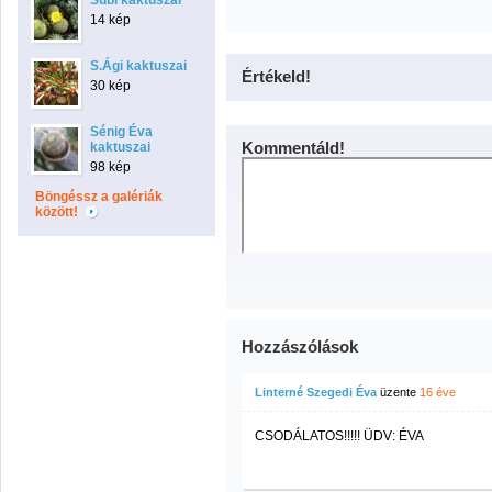
Subi kaktuszai
14 kép
S.Ági kaktuszai
Értékeld!
30 kép
Sénig Éva
Kommentáld!
kaktuszai
98 kép
Böngéssz a galériák
között!
Hozzászólások
Linterné Szegedi Éva
üzente
16 éve
CSODÁLATOS!!!!! ÜDV: ÉVA