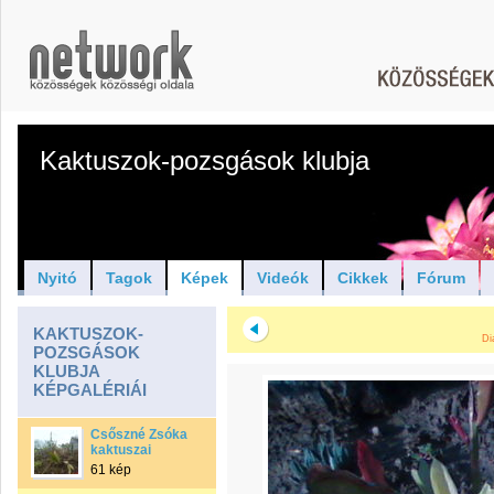
Kaktuszok-pozsgások klubja
Nyitó
Tagok
Képek
Videók
Cikkek
Fórum
KAKTUSZOK-
Di
POZSGÁSOK
KLUBJA
KÉPGALÉRIÁI
Csőszné Zsóka
kaktuszai
61 kép