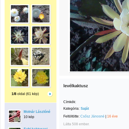
levélkaktusz
1/8
oldal (61 kép)
Címkék:
Kategória:
Saját
Molnár Lászlóné
Feltöltötte:
Csősz Jánosné
|
16 éve
10 kép
Látta 508 ember.