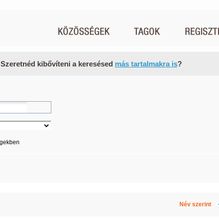
 Szeretnéd kibővíteni a keresésed
más tartalmakra is
?
égekben
Név szerint