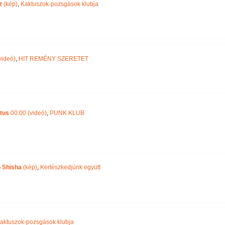
z
(kép)
,
Kaktuszok-pozsgások klubja
videó)
,
HIT REMÉNY SZERETET
tus
00:00 (videó)
,
PUNK KLUB
o Shisha
(kép)
,
Kertészkedjünk együtt
aktuszok-pozsgások klubja