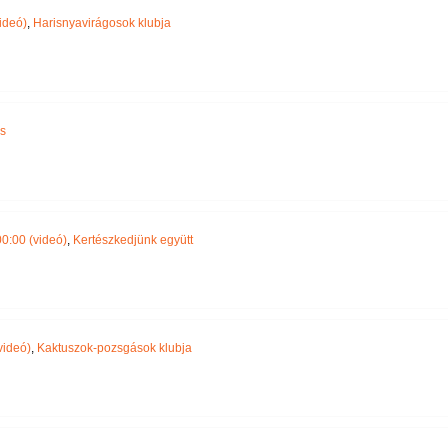
ideó)
,
Harisnyavirágosok klubja
s
0:00 (videó)
,
Kertészkedjünk együtt
videó)
,
Kaktuszok-pozsgások klubja