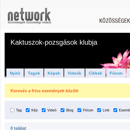
Kaktuszok-pozsgások klubja
Nyitó
Tagok
Képek
Videók
Cikkek
Fórum
Keresés a friss események között
Tag
Kép
Videó
Blog
Fórum
Link
Esemé
0 találat