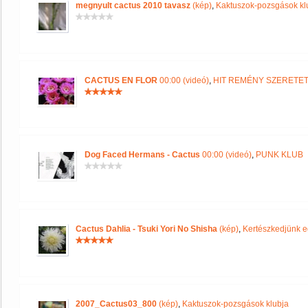
megnyult cactus 2010 tavasz
(kép)
,
Kaktuszok-pozsgások kl
CACTUS EN FLOR
00:00 (videó)
,
HIT REMÉNY SZERETE
Dog Faced Hermans - Cactus
00:00 (videó)
,
PUNK KLUB
Cactus Dahlia - Tsuki Yori No Shisha
(kép)
,
Kertészkedjünk e
2007_Cactus03_800
(kép)
,
Kaktuszok-pozsgások klubja