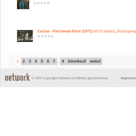
Cactus - Parchman Farm (1971)
06:03 (videó)
,
Rockrajong
1
2
3
4
5
6
7
...
9
következő
utolsó
© 2007 Copyright Network.hu Minden jog fenntartva.
Impress