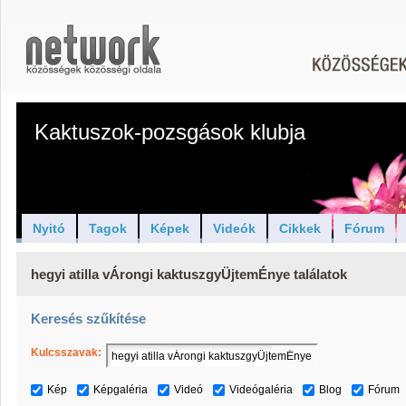
Kaktuszok-pozsgások klubja
Nyitó
Tagok
Képek
Videók
Cikkek
Fórum
hegyi atilla vÁrongi kaktuszgyÜjtemÉnye találatok
Keresés szűkítése
Kulcsszavak:
Kép
Képgaléria
Videó
Videógaléria
Blog
Fórum