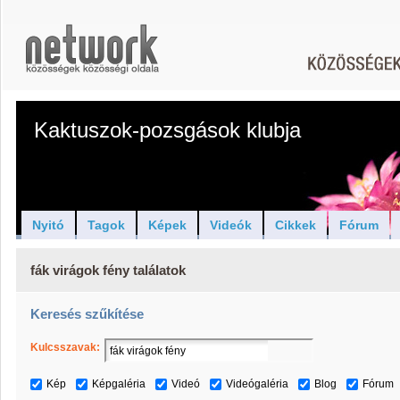
Kaktuszok-pozsgások klubja
Nyitó
Tagok
Képek
Videók
Cikkek
Fórum
fák virágok fény találatok
Keresés szűkítése
Kulcsszavak:
Kép
Képgaléria
Videó
Videógaléria
Blog
Fórum