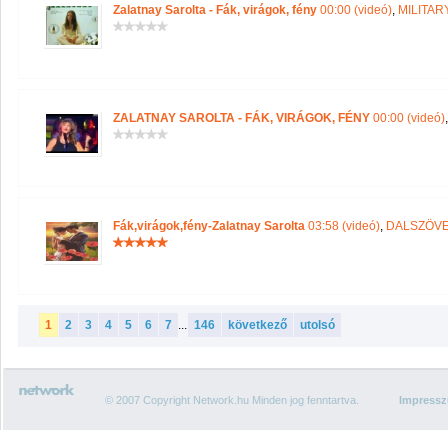
Zalatnay Sarolta - Fák, virágok, fény
00:00 (videó)
,
MILITAR
ZALATNAY SAROLTA - FÁK, VIRÁGOK, FÉNY
00:00 (videó)
Fák,virágok,fény-Zalatnay Sarolta
03:58 (videó)
,
DALSZÖVE
1
2
3
4
5
6
7
...
146
következő
utolsó
© 2007 Copyright Network.hu Minden jog fenntartva.
Impress