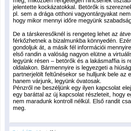
meg, miközben rengetegen nincsenek tisztáb
jelentette kockázatokkal. Betörők is szerezne
pl. sem a drága otthoni vagyontárgyakat nem
hogy mikor mennyi időre megyünk szabadság
De a társkeresőknél is rengeteg lehet az át
férkőzhetnek a bizalmunkba könnyedén. Ezért
gondoljuk át, a másik fél információi mennyir
első randin a valóság nagyon elütne a virtuáli
legyünk résen – betörők és a lakásmaffia is r
oldalakon. Bármennyire is legyezgeti a hiúsá
partnerjelölt feltűnésekor se hulljunk bele az 
hanem várjunk, legyünk óvatosak.
Pénzről ne beszéljünk egy ilyen kapcsolat el
egy baráttal az új kapcsolat részleteit, hogy 
nem maradunk kontroll nélkül. Első randit csa
meg.