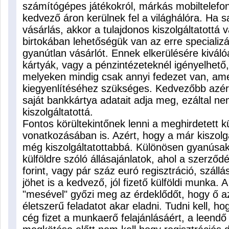
számítógépes játékokról, márkás mobiltelefo
kedvező áron kerülnek fel a világhálóra. Ha sa
vásárlás, akkor a tulajdonos kiszolgáltatottá 
birtokában lehetőségük van az erre specializá
gyanútlan vásárlót. Ennek elkerülésére kiváló
kártyák, vagy a pénzintézeteknél igényelhető,
melyeken mindig csak annyi fedezet van, ame
kiegyenlítéséhez szükséges. Kedvezőbb azért
saját bankkártya adatait adja meg, ezáltal ne
kiszolgáltatottá.
Fontos körültekintőnek lenni a meghirdetett 
vonatkozásában is. Azért, hogy a már kiszolg
még kiszolgáltatottabbá. Különösen gyanúsak
külföldre szóló állásajánlatok, ahol a szerződ
forint, vagy pár száz euró regisztráció, száll
jöhet is a kedvező, jól fizető külföldi munka. 
"mesével" győzi meg az érdeklődőt, hogy ő az 
életszerű feladatot akar eladni. Tudni kell,
cég fizet a munkaerő felajánlásáért, a leend