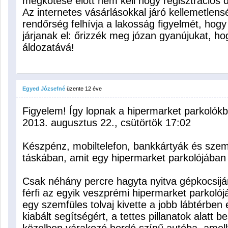
megkötése előtt nem kell hogy regisztrációs dí
Az internetes vásárlásokkal járó kellemetlens
rendőrség felhívja a lakosság figyelmét, hogy 
járjanak el: őrizzék meg józan gyanújukat, ho
áldozatává!
Egyed Józsefné
üzente
12 éve
Figyelem! Így lopnak a hipermarket parkolók
2013. augusztus 22., csütörtök 17:02
Készpénz, mobiltelefon, bankkártyák és szem
táskában, amit egy hipermarket parkolójában 
Csak néhány percre hagyta nyitva gépkocsijána
férfi az egyik veszprémi hipermarket parkolój
egy szemfüles tolvaj kivette a jobb lábtérben 
kiabált segítségért, a tettes pillanatok alatt 