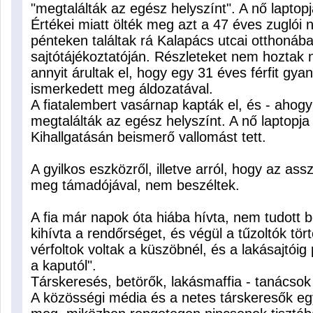
"megtalálták az egész helyszínt". A nő laptopj
Értékei miatt ölték meg azt a 47 éves zuglói n
pénteken találtak rá Kalapács utcai otthonába
sajtótájékoztatóján. Részleteket nem hoztak 
annyit árultak el, hogy egy 31 éves férfit gya
ismerkedett meg áldozatával.
A fiatalembert vasárnap kapták el, és - ahog
megtalálták az egész helyszínt. A nő laptopja 
Kihallgatásán beismerő vallomást tett.
A gyilkos eszközről, illetve arról, hogy az ass
meg támadójával, nem beszéltek.
A fia már napok óta hiába hívta, nem tudott 
kihívta a rendőrséget, és végül a tűzoltók tört
vérfoltok voltak a küszöbnél, és a lakásajtói
a kaputól".
Társkeresés, betörők, lakásmaffia - tanácsok
A közösségi média és a netes társkeresők e