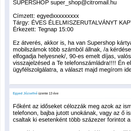
SUPERSHOP super_shop@citromail.hu
Címzett: egyedxxxxxxxxx
Tárgy: ÉVES ÉLELMISZERUTALVÁNYT KAP
Érkezett: Tegnap 15:00
Ez átverés, akkor is, ha van Supershop kárt
mobilszámok több számból állnak, /a kérdése
elfogadja helyesnek/, 90-es emelt díjas, való
visszajelzésed a Te telefonszámládra!!!! Én e
ügyfélszolgálatra, a választ majd megírom id
Egyed Józsefné
üzente
13 éve
Főként az időseket célozzák meg azok az isme
telefonon, bajba jutott unokának, vagy az ő
csaltak ki esetenként több százezer forintot a