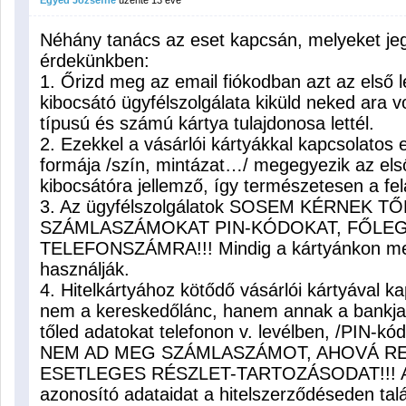
Egyed Józsefné
üzente
13 éve
Néhány tanács az eset kapcsán, melyeket je
érdekünkben:
1. Őrizd meg az email fiókodban azt az első l
kibocsátó ügyfélszolgálata kiküld neked ara 
típusú és számú kártya tulajdonosa lettél.
2. Ezekkel a vásárlói kártyákkal kapcsolatos e
formája /szín, mintázat…/ megegyezik az első 
kibocsátóra jellemző, így természetesen a fel
3. Az ügyfélszolgálatok SOSEM KÉRNEK 
SZÁMLASZÁMOKAT PIN-KÓDOKAT, FŐLEG 
TELEFONSZÁMRA!!! Mindig a kártyánkon meg
használják.
4. Hitelkártyához kötődő vásárlói kártyával 
nem a kereskedőlánc, hanem annak a bankja 
tőled adatokat telefonon v. levélben, /PIN-
NEM AD MEG SZÁMLASZÁMOT, AHOVÁ R
ESETLEGES RÉSZLET-TARTOZÁSODAT!!! A 
azonosító adataidat a hitelszerződéseden talá