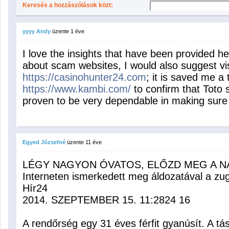
Keresés a hozzászólások közt:
yyyy Andy
üzente
1 éve
I love the insights that have been provided he
about scam websites, I would also suggest vis
https://casinohunter24.com
; it is saved me a 
https://www.kambi.com/
to confirm that Toto 
proven to be very dependable in making sure
Egyed Józsefné
üzente
11 éve
LÉGY NAGYON ÓVATOS, ELŐZD MEG A NA
Interneten ismerkedett meg áldozatával a zugl
Hír24
2014. SZEPTEMBER 15. 11:2824 16
A rendőrség egy 31 éves férfit gyanúsít. A tá