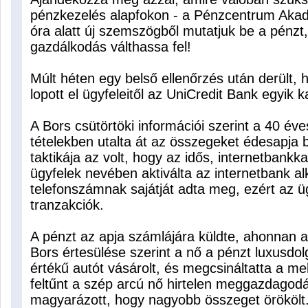
pénzkezelés alapfokon - a Pénzcentrum Akad
óra alatt új szemszögből mutatjuk be a pénzt
gazdálkodás válthassa fel!
Múlt héten egy belső ellenőrzés után derült, h
lopott el ügyfeleitől az UniCredit Bank egyik 
A Bors csütörtöki információi szerint a 40 év
tételekben utalta át az összegeket édesapja
taktikája az volt, hogy az idős, internetbank
ügyfelek nevében aktiválta az internetbank al
telefonszámnak sajátját adta meg, ezért az ü
tranzakciók.
A pénzt az apja számlájára küldte, ahonnan a 
Bors értesülése szerint a nő a pénzt luxusdol
értékű autót vásárolt, és megcsináltatta a m
feltűnt a szép arcú nő hirtelen meggazdagod
magyarázott, hogy nagyobb összeget örökölt