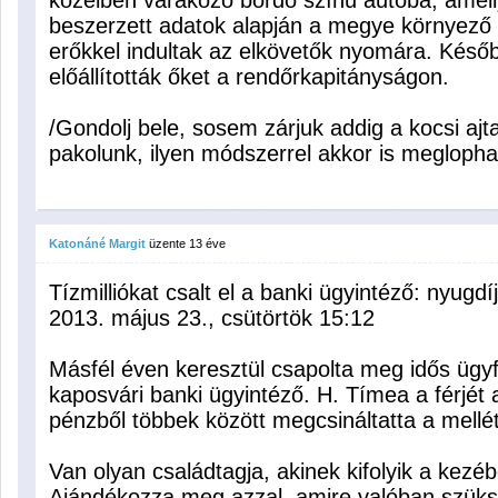
közelben várakozó bordó színű autóba, amelly
beszerzett adatok alapján a megye környező 
erőkkel indultak az elkövetők nyomára. Később
előállították őket a rendőrkapitányságon.
/Gondolj bele, sosem zárjuk addig a kocsi aj
pakolunk, ilyen módszerrel akkor is meglopha
Katonáné Margit
üzente
13 éve
Tízmilliókat csalt el a banki ügyintéző: nyug
2013. május 23., csütörtök 15:12
Másfél éven keresztül csapolta meg idős ügyf
kaposvári banki ügyintéző. H. Tímea a férjét 
pénzből többek között megcsináltatta a mellét
Van olyan családtagja, akinek kifolyik a kezé
Ajándékozza meg azzal, amire valóban szüks