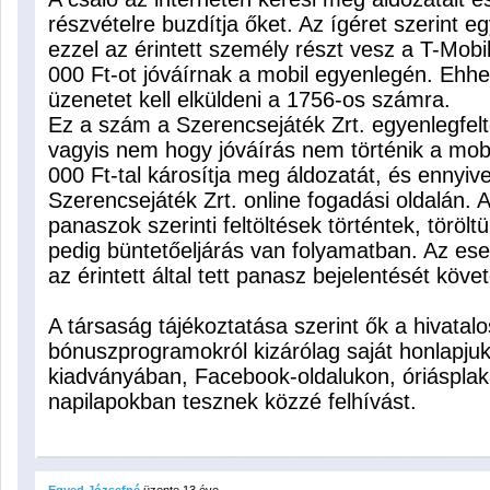
részvételre buzdítja őket. Az ígéret szerint e
ezzel az érintett személy részt vesz a T-Mo
000 Ft-ot jóváírnak a mobil egyenlegén. Eh
üzenetet kell elküldeni a 1756-os számra.
Ez a szám a Szerencsejáték Zrt. egyenlegfelt
vagyis nem hogy jóváírás nem történik a mobi
000 Ft-tal károsítja meg áldozatát, és ennyive
Szerencsejáték Zrt. online fogadási oldalán. A
panaszok szerinti feltöltések történtek, törölt
pedig büntetőeljárás van folyamatban. Az ese
az érintett által tett panasz bejelentését köve
A társaság tájékoztatása szerint ők a hivatalo
bónuszprogramokról kizárólag saját honlapj
kiadványában, Facebook-oldalukon, óriáspla
napilapokban tesznek közzé felhívást.