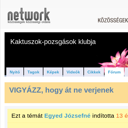
Kaktuszok-pozsgások klubja
Nyitó
Tagok
Képek
Videók
Cikkek
Fórum
VIGYÁZZ, hogy át ne verjenek
Ezt a témát
Egyed Józsefné
indította
13 