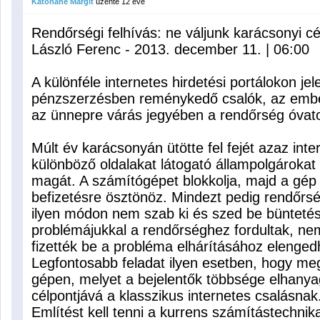
Katonáné Margit
üzente
12 éve
Rendőrségi felhívás: ne váljunk karácsonyi c
László Ferenc - 2013. december 11. | 06:00
A különféle internetes hirdetési portálokon j
pénzszerzésben reménykedő csalók, az embe
az ünnepre várás jegyében a rendőrség óvato
Múlt év karácsonyán ütötte fel fejét azaz inte
különböző oldalakat látogató állampolgárokat t
magát. A számítógépet blokkolja, majd a gé
befizetésre ösztönöz. Mindezt pedig rendőrs
ilyen módon nem szab ki és szed be büntetést.
problémájukkal a rendőrséghez fordultak, nem
fizették be a probléma elhárításához elengedh
Legfontosabb feladat ilyen esetben, hogy megf
gépen, melyet a bejelentők többsége elhanyago
célpontjává a klasszikus internetes csalásnak
Említést kell tenni a kurrens számítástechnik