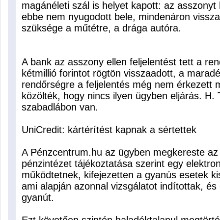
magánéleti szál is helyet kapott: az asszonyt
ebbe nem nyugodott bele, mindenáron vissza a
szüksége a műtétre, a drága autóra.
A bank az asszony ellen feljelentést tett a 
kétmillió forintot rögtön visszaadott, a marad
rendőrségre a feljelentés még nem érkezett m
közölték, hogy nincs ilyen ügyben eljárás. H.
szabadlábon van.
UniCredit: kártérítést kapnak a sértettek
A Pénzcentrum.hu az ügyben megkereste az 
pénzintézet tájékoztatása szerint egy elektron
működtetnek, kifejezetten a gyanús esetek kis
ami alapján azonnal vizsgálatot indítottak, és 
gyanút.