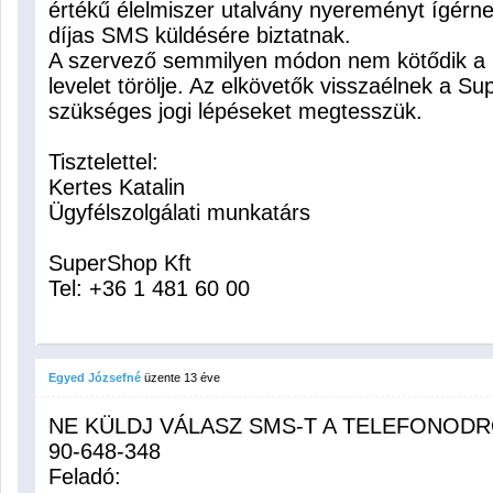
értékű élelmiszer utalvány nyereményt ígérne
díjas SMS küldésére biztatnak.
A szervező semmilyen módon nem kötődik a S
levelet törölje. Az elkövetők visszaélnek a S
szükséges jogi lépéseket megtesszük.
Tisztelettel:
Kertes Katalin
Ügyfélszolgálati munkatárs
SuperShop Kft
Tel: +36 1 481 60 00
Egyed Józsefné
üzente
13 éve
NE KÜLDJ VÁLASZ SMS-T A TELEFONODRÓ
90-648-348
Feladó: