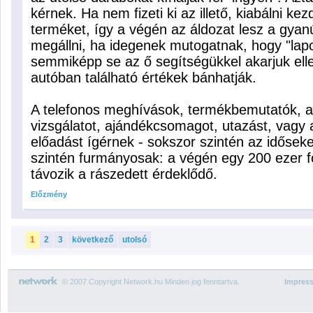
kérnek. Ha nem fizeti ki az illető, kiabálni ke
terméket, így a végén az áldozat lesz a gyan
megállni, ha idegenek mutogatnak, hogy "lap
semmiképp se az ő segítségükkel akarjuk ell
autóban található értékek bánhatják.
A telefonos meghívások, termékbemutatók, a
vizsgálatot, ajándékcsomagot, utazást, vagy
előadást ígérnek - sokszor szintén az idősek
szintén furmányosak: a végén egy 200 ezer fo
távozik a rászedett érdeklődő.
Előzmény
1
2
3
következő
utolsó
© 2007 Copyright Network.hu Minden jog fenntartva.
Impres