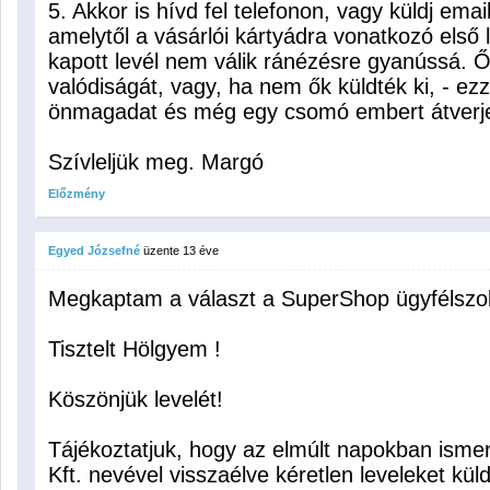
5. Akkor is hívd fel telefonon, vagy küldj emai
amelytől a vásárlói kártyádra vonatkozó első 
kapott levél nem válik ránézésre gyanússá. Ők
valódiságát, vagy, ha nem ők küldték ki, - e
önmagadat és még egy csomó embert átverjen
Szívleljük meg. Margó
Előzmény
Egyed Józsefné
üzente
13 éve
Megkaptam a választ a SuperShop ügyfélszolg
Tisztelt Hölgyem !
Köszönjük levelét!
Tájékoztatjuk, hogy az elmúlt napokban isme
Kft. nevével visszaélve kéretlen leveleket kül