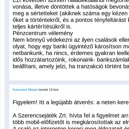
Ezt követően szintén haladéktalanul megtörté
vonása, illetve döntöttek a hatóságok bevon
meg a sértetteket (akiknek száma egy kézen
őket a történtekről, és a pontos tényfeltárás
teljes kártérítésükről is.
Pénzcentrum vélemény
Nem könnyű védekezni az ilyen csalások ellen
olyat, hogy egy banki ügyintéző károsítson m
netbankunk, ha nincs, érdemes gyakran leell
idős hozzátartozóink, rokonaink- bankszámlaki
beállítani, amely jelzi, ha tranzakció történt
Katonáné Margit
üzente
13 éve
Figyelem! Itt a legújabb átverés: a neten kere
A Szerencsejáték Zrt. hívta fel a figyelmet ar
több mobil-előfizetőt is megkárosítottak az e
A csaló az interneten keresi meg áldozatait