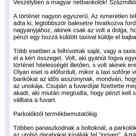
Veszélyben a magyar netbankolók! Százmillió
A történet nagyon egyszerű. Az ismeretlen te
adta ki, legtöbbször balesetre hivatkozva ford
nagyanyjához, akinek csak az volt a dolga, h
pénzt egy hozzá küldött taxival küldje el bajb
Több esetben a felhívottak saját, vagy a tax
el a kért összeget. Volt, aki gyanút fogva egy
történet hitelességét illetően, s volt akinek 
Olyan eset is előfordult, mikor a taxi sofőrje v
bankókat az idős asszonynak, mondván, hogy 
az unokája. Csupán a fuvardíjat fizettette me
akadt, aki miután megtudta, hogy pénzt kell 
válltata a fuvart.
Parkolóktól termékbemutatókig
Többen panaszkodnak a boltoknál, a parkolók
az utolsó darabokat kínálják fel "ingyen". Aztá