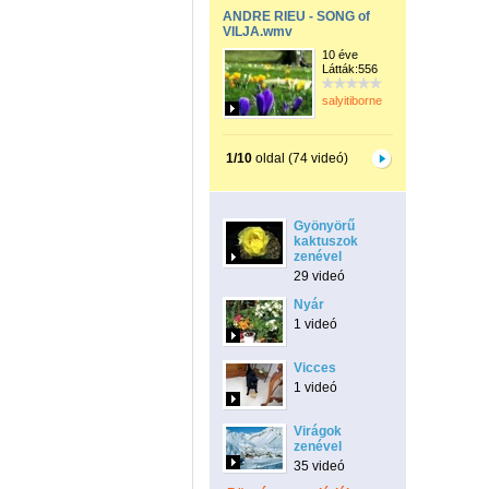
ANDRE RIEU - SONG of
VILJA.wmv
10 éve
Látták:556
salyitiborne
1/10
oldal (74 videó)
Gyönyörű
kaktuszok
zenével
29 videó
Nyár
1 videó
Vicces
1 videó
Virágok
zenével
35 videó