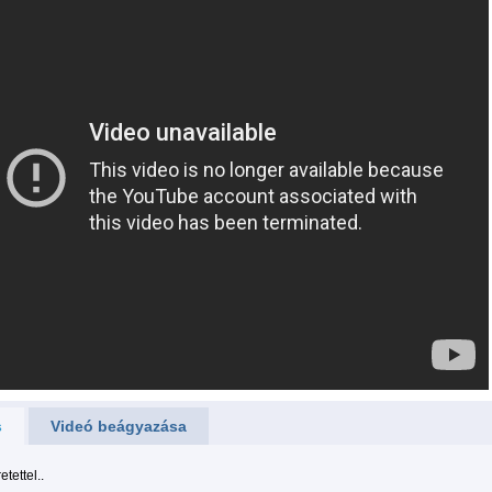
s
Videó beágyazása
tettel..