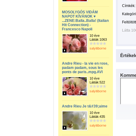
Címkék:
MOSOLYGÓS VIDÁM
Kategóri
NAPOT KÍVÁNOK ♥
...ZENE:Balla..Balla! (Italian
Feltöltöt
Hit Connection) -
Francesco Napoli
Látta 1
10 éve
Látták:1063
salyitiborne
Értékel
Andre Rieu - la vie en rose,
padam padam, sous les
ponts de paris..mpg.AVI
Kommen
10 éve
Látták:522
salyitiborne
Andre Rieu Je t&#39;aime
10 éve
Látták:435
salyitiborne