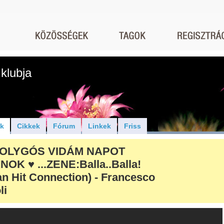
klubja
ók
Cikkek
Fórum
Linkek
Friss
OLYGÓS VIDÁM NAPOT
NOK ♥ ...ZENE:Balla..Balla!
ian Hit Connection) - Francesco
li