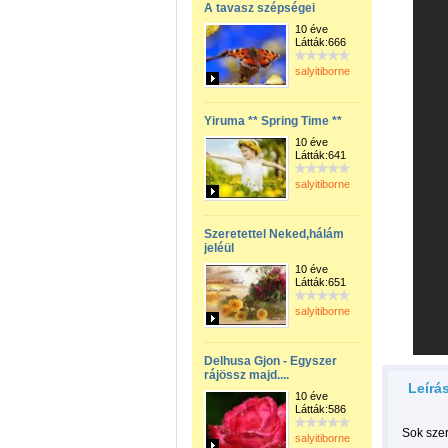
A tavasz szépségei
10 éve
Látták:666
salyitiborne
Yiruma ** Spring Time **
10 éve
Látták:641
salyitiborne
Szeretettel Neked,hálám
jeléül
10 éve
Látták:651
salyitiborne
Delhusa Gjon - Egyszer
rájössz majd....
Leírá
10 éve
Látták:586
Sok szere
salyitiborne