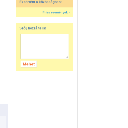
Ez történt a közösségben:
Friss események »
Szólj hozzá te is!