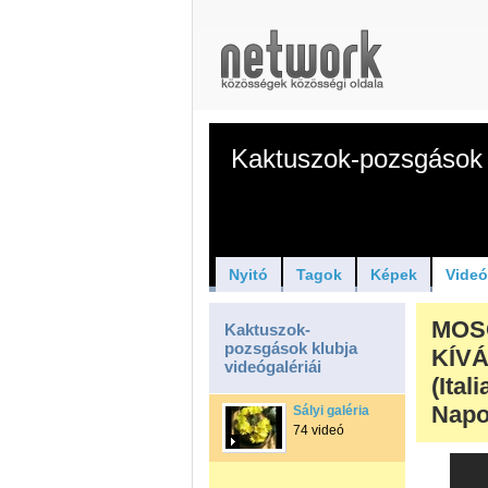
Kaktuszok-pozsgások 
Nyitó
Tagok
Képek
Vide
MOS
Kaktuszok-
pozsgások klubja
KÍVÁ
videógalériái
(Ital
Napo
Sályi galéria
74 videó