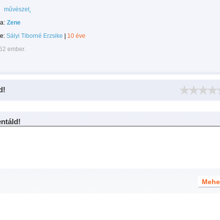
művészet
a:
Zene
te:
Sályi Tiborné Erzsike
|
10 éve
062 ember.
d!
táld!