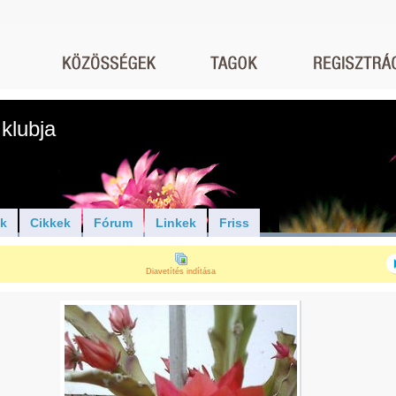
klubja
ók
Cikkek
Fórum
Linkek
Friss
Diavetítés indítása