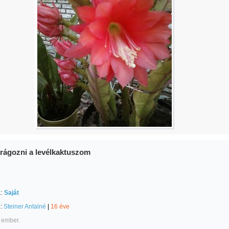
rágozni a levélkaktuszom
:
Saját
e:
Steiner Antalné
|
16 éve
 ember.