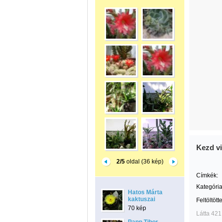
Kezd vi
2/5
oldal (36 kép)
Címkék:
Kategória
Hatos Márta
kaktuszai
Feltöltött
70 kép
Látta 421