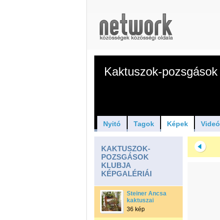
Kaktuszok-pozsgások 
Nyitó
Tagok
Képek
Vide
KAKTUSZOK-
POZSGÁSOK
KLUBJA
KÉPGALÉRIÁI
Steiner Ancsa
kaktuszai
36 kép