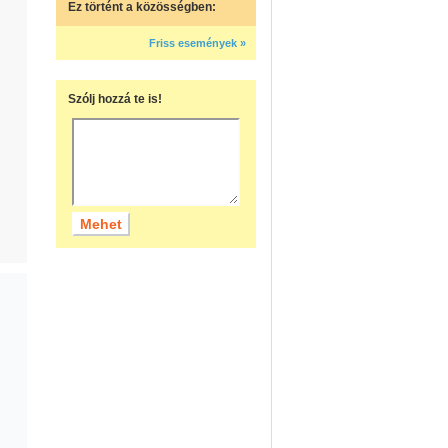
Ez történt a közösségben:
Friss események »
Szólj hozzá te is!