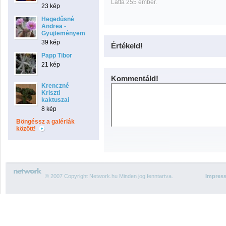
Látta 255 ember.
23 kép
Hegedűsné
Andrea -
Gyüjteményem
39 kép
Értékeld!
Papp Tibor
21 kép
Kommentáld!
Krenczné
Kriszti
kaktuszai
8 kép
Böngéssz a galériák
között!
© 2007 Copyright Network.hu Minden jog fenntartva.
Impres