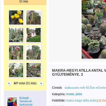
51 kép
MAKRA-HEGYI ATILLA ANTAL 
GYÜJTEMÉNYE. 3
6/7
oldal (51 kép)
Címkék:
kaktuszaim mÁr 60 Éve mÜvelve
Kategória:
Hobbi, játék
Balogh
Feltöltötte:
makra-hegyi atilla antal
|
12 év
Tamásné
kaktuszai