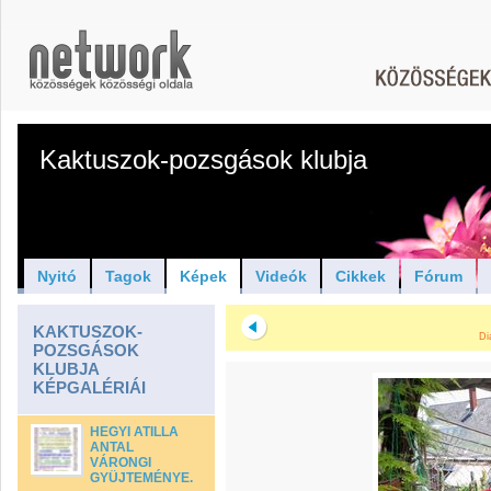
Kaktuszok-pozsgások klubja
Nyitó
Tagok
Képek
Videók
Cikkek
Fórum
KAKTUSZOK-
Di
POZSGÁSOK
KLUBJA
KÉPGALÉRIÁI
HEGYI ATILLA
ANTAL
VÁRONGI
GYÜJTEMÉNYE.