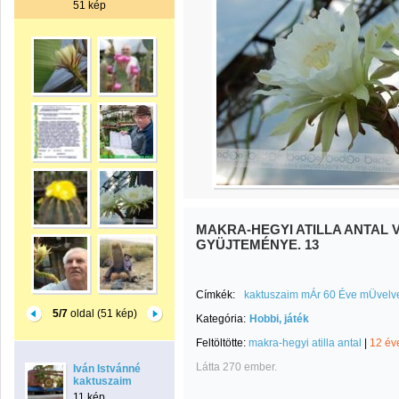
51 kép
MAKRA-HEGYI ATILLA ANTAL 
GYÜJTEMÉNYE. 13
Címkék:
kaktuszaim mÁr 60 Éve mÜvelve
5/7
oldal (51 kép)
Kategória:
Hobbi, játék
Feltöltötte:
makra-hegyi atilla antal
|
12 év
Látta 270 ember.
Iván Istvánné
kaktuszaim
11 kép