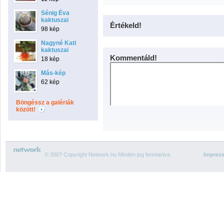
Sénig Éva
kaktuszai
Értékeld!
98 kép
Nagyné Kati
kaktuszai
Kommentáld!
18 kép
Más-kép
62 kép
Böngéssz a galériák
között!
© 2007 Copyright Network.hu Minden jog fenntartva.
Impres