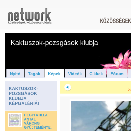
Kaktuszok-pozsgások klubja
Nyitó
Tagok
Képek
Videók
Cikkek
Fórum
KAKTUSZOK-
Di
POZSGÁSOK
KLUBJA
KÉPGALÉRIÁI
HEGYI ATILLA
ANTAL
VÁRONGI
GYÜJTEMÉNYE.