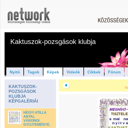
Kaktuszok-pozsgások klubja
Nyitó
Tagok
Képek
Videók
Cikkek
Fórum
KAKTUSZOK-
Di
POZSGÁSOK
KLUBJA
KÉPGALÉRIÁI
HEGYI ATILLA
ANTAL
VÁRONGI
GYÜJTEMÉNYE.