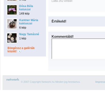
Látta 262 ember.
Dósa Béla
katuszai
149 kép
Kantner Mária
Értékeld!
kaktuszai
6 kép
Nagy Tamásné
Kommentáld!
1 kép
Böngéssz a galériák
között!
© 2007 Copyright Network.hu Minden jog fenntartva.
Impres