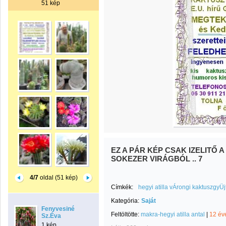
51 kép
EZ A PÁR KÉP CSAK IZELITŐ 
SOKEZER VIRÁGBÓL .. 7
4/7
oldal (51 kép)
Címkék:
hegyi atilla vÁrongi kaktuszgy
Kategória:
Saját
Fenyvesiné
Feltöltötte:
makra-hegyi atilla antal
|
12 év
Sz.Éva
1 kép