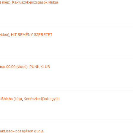
z
(kép)
,
Kaktuszok-pozsgások klubja
videó)
,
HIT REMÉNY SZERETET
tus
00:00 (videó)
,
PUNK KLUB
o Shisha
(kép)
,
Kertészkedjünk együtt
aktuszok-pozsgások klubja