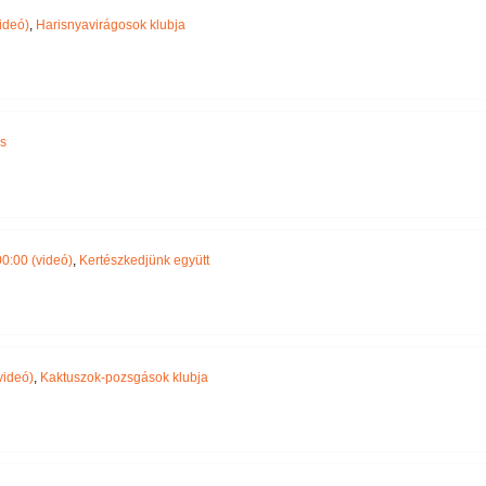
ideó)
,
Harisnyavirágosok klubja
s
0:00 (videó)
,
Kertészkedjünk együtt
videó)
,
Kaktuszok-pozsgások klubja