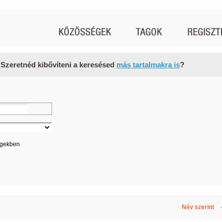
 Szeretnéd kibővíteni a keresésed
más tartalmakra is
?
égekben
Név szerint